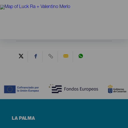
Contenido
Menú
LA PALMA
footer
La