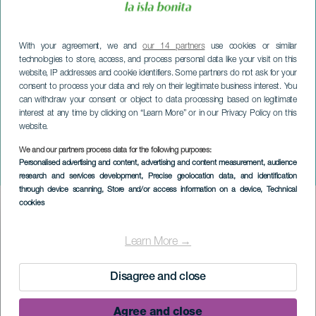
With your agreement, we and
our 14 partners
use cookies or similar
technologies to store, access, and process personal data like your visit on this
website, IP addresses and cookie identifiers. Some partners do not ask for your
consent to process your data and rely on their legitimate business interest. You
can withdraw your consent or object to data processing based on legitimate
interest at any time by clicking on “Learn More” or in our Privacy Policy on this
website.
We and our partners process data for the following purposes:
LA PALMA
Personalised advertising and content, advertising and content measurement, audience
Luck Ra + Valentino Merlo
research and services development
, Precise geolocation data, and identification
through device scanning
, Store and/or access information on a device
, Technical
cookies
Imagen
Listado
Learn More →
Disagree and close
Agree and close