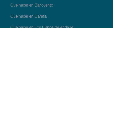
Que hacer en Barlovento
Qué hacer en Garafia
Qué hacer en Los Llanos de Aridane
Qué hacer en Puntagorda
Qué hacer en San Andrés y Sauces
Qué hacer en Tijarafe
Qué hacer en Villa de Mazo
QUE VER Y HACER