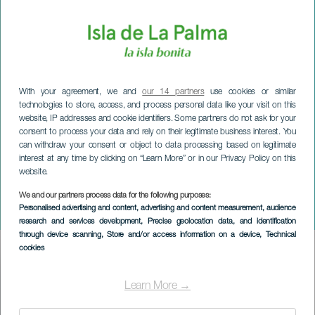
With your agreement, we and
our 14 partners
use cookies or similar
technologies to store, access, and process personal data like your visit on this
website, IP addresses and cookie identifiers. Some partners do not ask for your
consent to process your data and rely on their legitimate business interest. You
can withdraw your consent or object to data processing based on legitimate
interest at any time by clicking on “Learn More” or in our Privacy Policy on this
website.
We and our partners process data for the following purposes:
LA PALMA
Personalised advertising and content, advertising and content measurement, audience
Festival Orillas del Son
research and services development
, Precise geolocation data, and identification
through device scanning
, Store and/or access information on a device
, Technical
cookies
Imagen
Listado
Learn More →