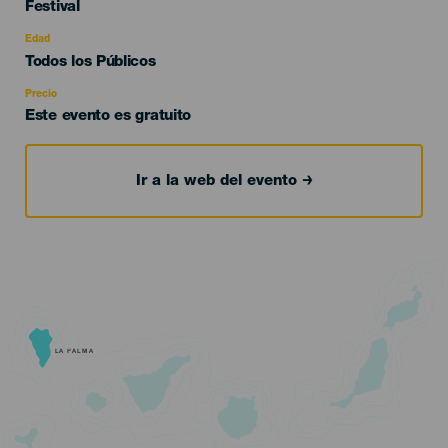
Categoría
Festival
del
evento
Edad
Edad
Todos los Públicos
Recomendada
Precio
Este evento es gratuito
Ir a la web del evento
LA PALMA