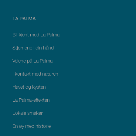
Menú
LA PALMA
footer
La
Palma
Bli kjent med La Palma
Stjernene i din hånd
Veiene på La Palma
I kontakt med naturen
Havet og kysten
La Palma-effekten
Lokale smaker
En øy med historie