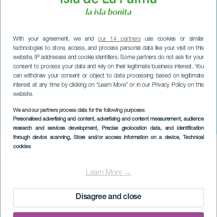
With your agreement, we and
our 14 partners
use cookies or similar
technologies to store, access, and process personal data like your visit on this
website, IP addresses and cookie identifiers. Some partners do not ask for your
consent to process your data and rely on their legitimate business interest. You
can withdraw your consent or object to data processing based on legitimate
interest at any time by clicking on “Learn More” or in our Privacy Policy on this
website.
LA PALMA
We and our partners process data for the following purposes:
Personalised advertising and content, advertising and content measurement, audience
Shores of the Son-festivalen
research and services development
, Precise geolocation data, and identification
through device scanning
, Store and/or access information on a device
, Technical
cookies
Imagen
Listado
Learn More →
Disagree and close