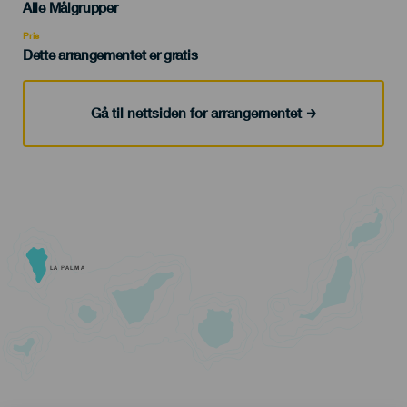
Edad
Alle Målgrupper
Recomendada
Pris
Dette arrangementet er gratis
Gå til nettsiden for arrangementet
LA PALMA