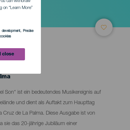
. You can withdraw
ing on “Learn More”
n
s development
, Precise
l cookies
 close
TUNG
alma
 del Son“ ist ein bedeutendes Musikereignis auf
elände und dient als Auftakt zum Haupttag
nta Cruz de La Palma. Diese Ausgabe ist von
 sie das 20-jährige Jubiläum einer