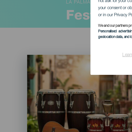
not ask for your c
LA PALMA
your consent or ob
Festival 
or in our Privacy P
We and our partners pr
Personalised advertis
geolocation data, and i
Lear
Imagen
Listado