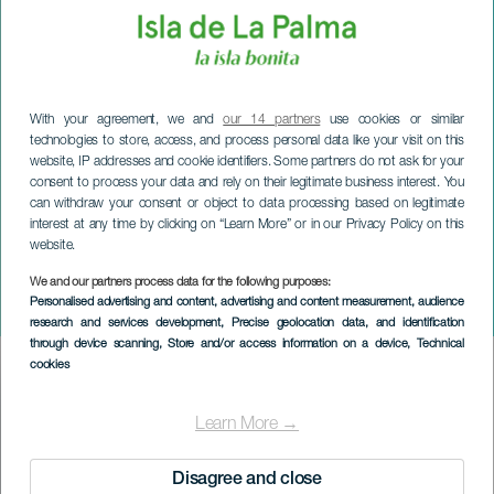
With your agreement, we and
our 14 partners
use cookies or similar
technologies to store, access, and process personal data like your visit on this
website, IP addresses and cookie identifiers. Some partners do not ask for your
consent to process your data and rely on their legitimate business interest. You
can withdraw your consent or object to data processing based on legitimate
interest at any time by clicking on “Learn More” or in our Privacy Policy on this
website.
We and our partners process data for the following purposes:
LA PALMA
Personalised advertising and content, advertising and content measurement, audience
Festival delle rive del Son
research and services development
, Precise geolocation data, and identification
through device scanning
, Store and/or access information on a device
, Technical
cookies
Imagen
Listado
Learn More →
Disagree and close