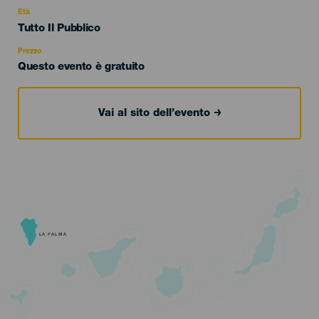
evento
Età
Edad
Tutto Il Pubblico
Recomendada
Prezzo
Questo evento è gratuito
Vai al sito dell’evento
LA PALMA