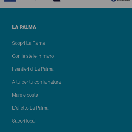
Menú
LA PALMA
footer
La
Palma
Scopri La Palma
Con le stelle in mano
I sentieri di La Palma
A tu per tu con la natura
Mare e costa
L'effetto La Palma
Sapori locali