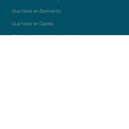
Que hacer en Barlovento
Qué hacer en Garafia
Qué hacer en Los Llanos de Aridane
Qué hacer en Puntagorda
Qué hacer en San Andrés y Sauces
Qué hacer en Tijarafe
Qué hacer en Villa de Mazo
QUE VER Y HACER