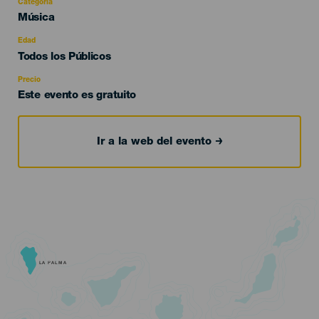
Categoría
Categoría
Música
del
evento
Edad
Edad
Todos los Públicos
Recomendada
Precio
Este evento es gratuito
Ir a la web del evento
LA PALMA