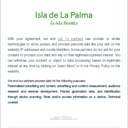
With your agreement, we and
our 14 partners
use cookies or similar
technologies to store, access, and process personal data like your visit on this
website, IP addresses and cookie identifiers. Some partners do not ask for your
consent to process your data and rely on their legitimate business interest. You
can withdraw your consent or object to data processing based on legitimate
interest at any time by clicking on “Learn More” or in our Privacy Policy on this
website.
LA PALMA
Concierto Sacro de la
We and our partners process data for the following purposes:
Personalised advertising and content, advertising and content measurement, audience
Banda de San Miguel
research and services development
, Precise geolocation data, and identification
through device scanning
, Store and/or access information on a device
, Technical
cookies
Imagen
Listado
Learn More →