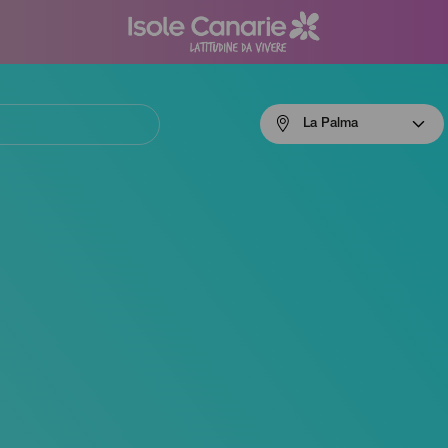
Menú
La Palma
navigation
La
Palma