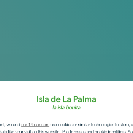
ent, we and
our 14 partners
use cookies or similar technologies to store,
ata like your visit on this website, IP addresses and cookie identifiers. 