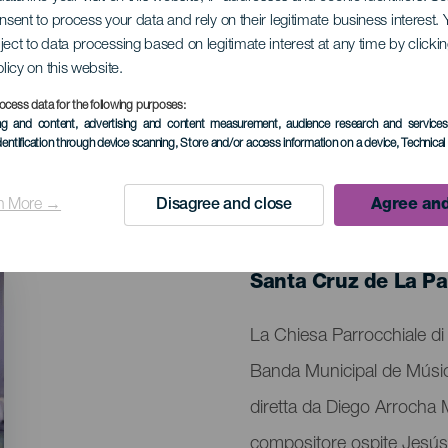
sacro della Banda 
onsent to process your data and rely on their legitimate business interest
ject to data processing based on legitimate interest at any time by click
olicy on this website.
ocess data for the following purposes:
ing and content, advertising and content measurement, audience research and service
dentification through device scanning
, Store and/or access information on a device
, Technica
n More →
Disagree and close
Agree and
EVENTO PASSATO
28 March 2026
Localidad
Santa Cruz de La P
Descripción
La Chiesa Parrocchiale di
del
Banda Municipal de Músic
evento
diretta da Diego Arrocha 
compositore ospite Jesús