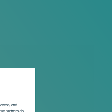
 access, and
Some partners do