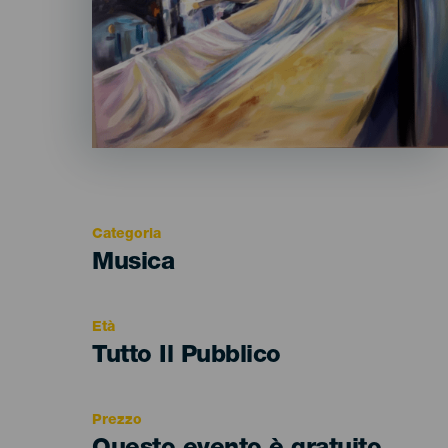
Categoria
Categoría
Musica
del
evento
Età
Edad
Tutto Il Pubblico
Recomendada
Prezzo