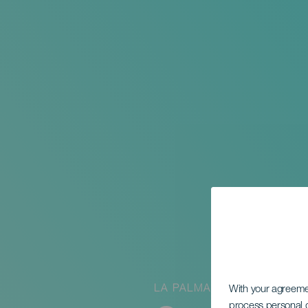
LA PALMA
With your agreem
process personal d