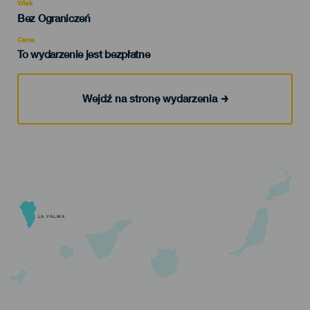
evento
Wiek
Edad
Bez Ograniczeń
Recomendada
Cena
To wydarzenie jest bezpłatne
Wejdź na stronę wydarzenia
LA PALMA