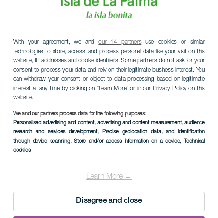
With your agreement, we and
our 14 partners
use cookies or similar
technologies to store, access, and process personal data like your visit on this
website, IP addresses and cookie identifiers. Some partners do not ask for your
consent to process your data and rely on their legitimate business interest. You
can withdraw your consent or object to data processing based on legitimate
interest at any time by clicking on “Learn More” or in our Privacy Policy on this
website.
LA PALMA
Sacred Concert zespołu La
We and our partners process data for the following purposes:
Personalised advertising and content, advertising and content measurement, audience
Banda de San Miguel
research and services development
, Precise geolocation data, and identification
through device scanning
, Store and/or access information on a device
, Technical
cookies
Imagen
Listado
Learn More →
Disagree and close