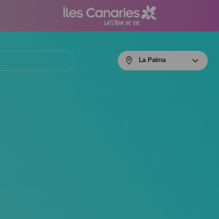
Menú
La Palma
navigation
La
Palma