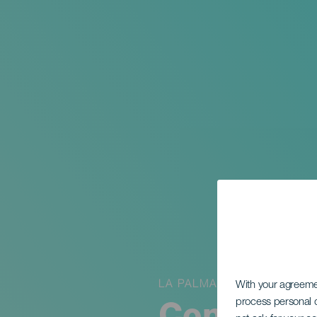
LA PALMA
With your agreem
process personal d