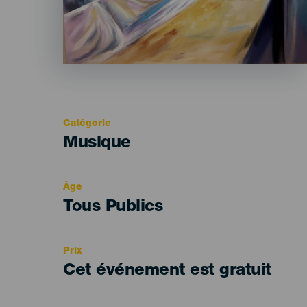
Catégorie
Categoría
Musique
del
evento
Âge
Edad
Tous Publics
Recomendada
Prix
Cet événement est gratuit