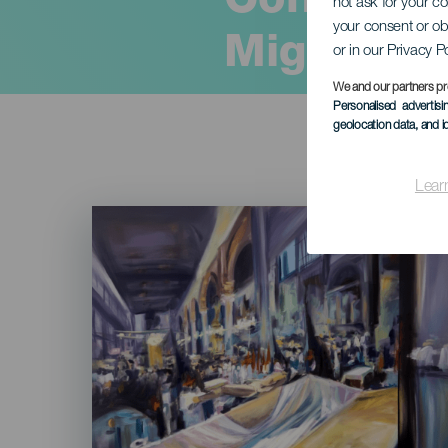
Concert s
not ask for your c
your consent or ob
Miguel
or in our Privacy P
We and our partners pr
Personalised advertis
geolocation data, and i
Lear
Imagen
Listado