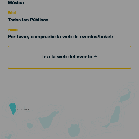
Categoría
Música
del
evento
Edad
Edad
Todos los Públicos
Recomendada
Precio
Por favor, compruebe la web de eventos/tickets
Ir a la web del evento
LA PALMA