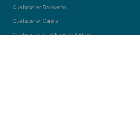
Que hacer en Barlovento
Qué hacer en Garafia
Qué hacer en Los Llanos de Aridane
Qué hacer en Puntagorda
Qué hacer en San Andrés y Sauces
Qué hacer en Tijarafe
Qué hacer en Villa de Mazo
QUE VER Y HACER