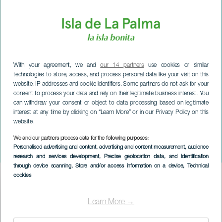
With your agreement, we and
our 14 partners
use cookies or similar
technologies to store, access, and process personal data like your visit on this
website, IP addresses and cookie identifiers. Some partners do not ask for your
consent to process your data and rely on their legitimate business interest. You
can withdraw your consent or object to data processing based on legitimate
interest at any time by clicking on “Learn More” or in our Privacy Policy on this
website.
LA PALMA
Ancor Miranda Quartet en
We and our partners process data for the following purposes:
Personalised advertising and content, advertising and content measurement, audience
concierto
research and services development
, Precise geolocation data, and identification
through device scanning
, Store and/or access information on a device
, Technical
cookies
Imagen
Listado
Learn More →