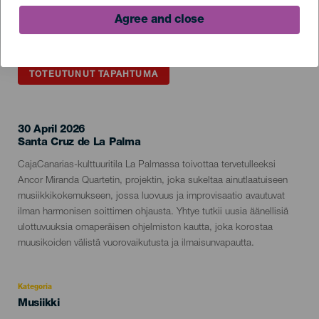
Agree and close
TOTEUTUNUT TAPAHTUMA
30 April 2026
Localidad
Santa Cruz de La Palma
Descripción
CajaCanarias-kulttuuritila La Palmassa toivottaa tervetulleeksi
del
Ancor Miranda Quartetin, projektin, joka sukeltaa ainutlaatuiseen
evento
musiikkikokemukseen, jossa luovuus ja improvisaatio avautuvat
ilman harmonisen soittimen ohjausta. Yhtye tutkii uusia äänellisiä
ulottuvuuksia omaperäisen ohjelmiston kautta, joka korostaa
muusikoiden välistä vuorovaikutusta ja ilmaisunvapautta.
Kategoria
Categoría
Musiikki
del