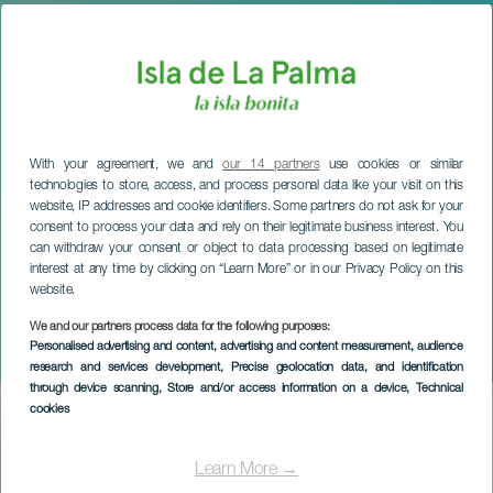
With your agreement, we and
our 14 partners
use cookies or similar
technologies to store, access, and process personal data like your visit on this
website, IP addresses and cookie identifiers. Some partners do not ask for your
consent to process your data and rely on their legitimate business interest. You
can withdraw your consent or object to data processing based on legitimate
interest at any time by clicking on “Learn More” or in our Privacy Policy on this
website.
LA PALMA
Ancor Miranda Quartett im
We and our partners process data for the following purposes:
Personalised advertising and content, advertising and content measurement, audience
Konzert
research and services development
, Precise geolocation data, and identification
through device scanning
, Store and/or access information on a device
, Technical
cookies
Imagen
Listado
Learn More →