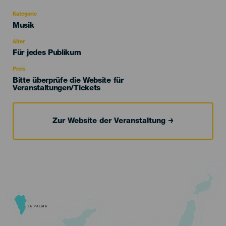
Kategorie
Categoría
Musik
del
evento
Alter
Edad
Für jedes Publikum
Recomendada
Preis
Bitte überprüfe die Website für
Veranstaltungen/Tickets
Zur Website der Veranstaltung
LA PALMA