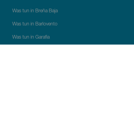
Was tun in Breña Baja
Was tun in Barlovento
Was tun in Garafia
Was tun in Los Llanos de Aridane
Was tun in Puntagorda
Was tun in San Andrés y Sauces
Was tun in Tijarafe
Was tun in Villa de Mazo