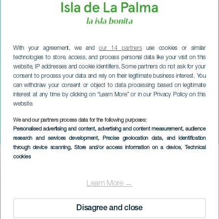
With your agreement, we and
our 14 partners
use cookies or similar
technologies to store, access, and process personal data like your visit on this
website, IP addresses and cookie identifiers. Some partners do not ask for your
consent to process your data and rely on their legitimate business interest. You
can withdraw your consent or object to data processing based on legitimate
interest at any time by clicking on “Learn More” or in our Privacy Policy on this
website.
LA PALMA
Quatuor Ancor Miranda en
We and our partners process data for the following purposes:
Personalised advertising and content, advertising and content measurement, audience
concert
research and services development
, Precise geolocation data, and identification
through device scanning
, Store and/or access information on a device
, Technical
cookies
Imagen
Listado
Learn More →
Disagree and close