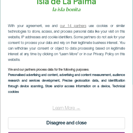
With your agreement, we and
our 14 partners
use cookies or similar
technologies to store, access, and process personal data like your visit on this
website, IP addresses and cookie identifiers. Some partners do not ask for your
consent to process your data and rely on their legitimate business interest. You
can withdraw your consent or object to data processing based on legitimate
interest at any time by clicking on “Learn More” or in our Privacy Policy on this
website.
We and our partners process data for the following purposes:
LA PALMA
Personalised advertising and content, advertising and content measurement, audience
Aduares en concierto
research and services development
, Precise geolocation data, and identification
through device scanning
, Store and/or access information on a device
, Technical
cookies
Imagen
Listado
Learn More →
Disagree and close