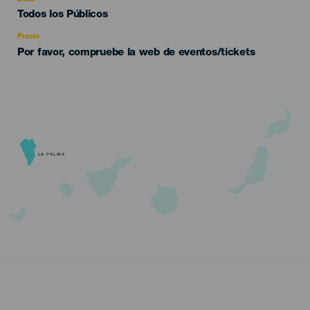
Edad
Todos los Públicos
Recomendada
Precio
Por favor, compruebe la web de eventos/tickets
LA PALMA