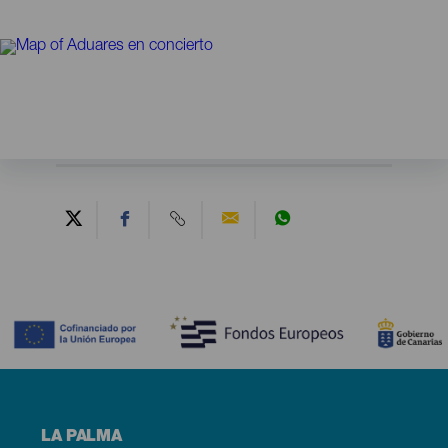
Contenido
Menú
LA PALMA