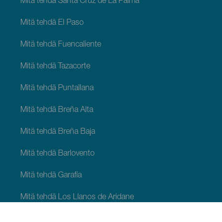
Mitä tehdä Santa Cruz de La Palma
Mitä tehdä El Paso
Mitä tehdä Fuencaliente
Mitä tehdä Tazacorte
Mitä tehdä Puntallana
Mitä tehdä Breña Alta
Mitä tehdä Breña Baja
Mitä tehdä Barlovento
Mitä tehdä Garafía
Mitä tehdä Los Llanos de Aridane
Mitä tehdä Puntagorda