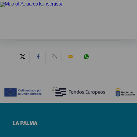
Contenido
Menú
LA PALMA
footer
La