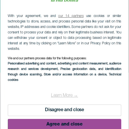
With your agreement, we and
our 14 partners
use cookies or similar
technologies to store, access, and process personal data like your visit on this
website, IP addresses and cookie identifiers. Some partners do not ask for your
consent to process your data and rely on their legitimate business interest. You
can withdraw your consent or object to data processing based on legitimate
interest at any time by clicking on “Learn More” or in our Privacy Policy on this
website.
We and our partners process data for the following purposes:
LA PALMA
Personalised advertising and content, advertising and content measurement, audience
Aduares konsertissa
research and services development
, Precise geolocation data, and identification
through device scanning
, Store and/or access information on a device
, Technical
cookies
Imagen
Listado
Learn More →
Disagree and close
Agree and close