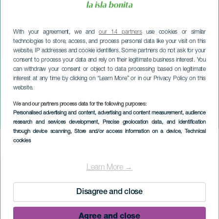
With your agreement, we and
our 14 partners
use cookies or similar
technologies to store, access, and process personal data like your visit on this
website, IP addresses and cookie identifiers. Some partners do not ask for your
consent to process your data and rely on their legitimate business interest. You
can withdraw your consent or object to data processing based on legitimate
interest at any time by clicking on “Learn More” or in our Privacy Policy on this
website.
We and our partners process data for the following purposes:
LA PALMA
Personalised advertising and content, advertising and content measurement, audience
Aduares in concerto
research and services development
, Precise geolocation data, and identification
through device scanning
, Store and/or access information on a device
, Technical
cookies
Imagen
Listado
Learn More →
Disagree and close
Agree and close