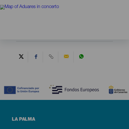
Contenido
Menú
LA PALMA
footer
La