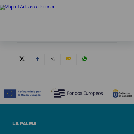
Contenido
Menú
LA PALMA
footer
La