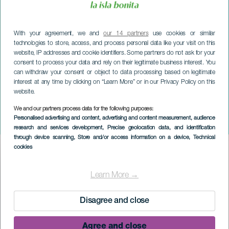
With your agreement, we and
our 14 partners
use cookies or similar
technologies to store, access, and process personal data like your visit on this
website, IP addresses and cookie identifiers. Some partners do not ask for your
consent to process your data and rely on their legitimate business interest. You
can withdraw your consent or object to data processing based on legitimate
interest at any time by clicking on “Learn More” or in our Privacy Policy on this
website.
We and our partners process data for the following purposes:
LA PALMA
Personalised advertising and content, advertising and content measurement, audience
Aduares i konsert
research and services development
, Precise geolocation data, and identification
through device scanning
, Store and/or access information on a device
, Technical
cookies
Imagen
Listado
Learn More →
Disagree and close
Agree and close