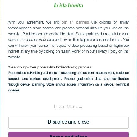
With your agreement, we and
our 14 partners
use cookies or similar
technologies to store, access, and process personal data like your visit on this
website, IP addresses and cookie identifiers. Some partners do not ask for your
consent to process your data and rely on their legitimate business interest. You
can withdraw your consent or object to data processing based on legitimate
interest at any time by clicking on “Learn More” or in our Privacy Policy on this
website.
We and our partners process data for the following purposes:
Personalised advertising and content, advertising and content measurement, audience
research and services development
, Precise geolocation data, and identification
through device scanning
, Store and/or access information on a device
, Technical
cookies
Learn More →
Disagree and close