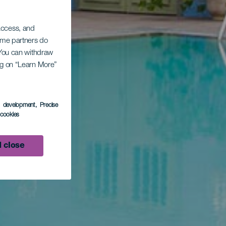
 access, and
Some partners do
. You can withdraw
ing on “Learn More”
s development
, Precise
l cookies
 close