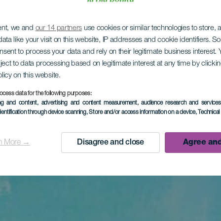
ent, we and
our 14 partners
use cookies or similar technologies to store,
ata like your visit on this website, IP addresses and cookie identifiers. 
onsent to process your data and rely on their legitimate business interest
ject to data processing based on legitimate interest at any time by click
olicy on this website.
ocess data for the following purposes:
ing and content, advertising and content measurement, audience research and service
dentification through device scanning
, Store and/or access information on a device
, Technica
n More →
Disagree and close
Agree and