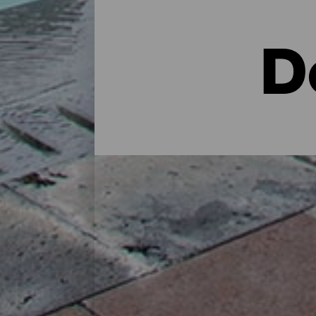
D
Dónde alojarse en la isla
En una casa rural en plena naturaleza, en
cuidados: La Palma dispone a lo largo de
perfecta para recargar las pilas tras un d