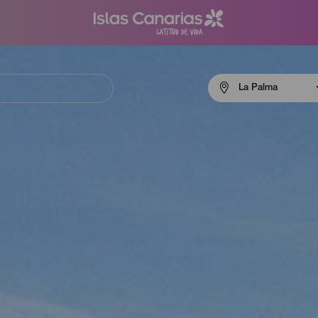
Menú
La Palma
navigation
La
Palma