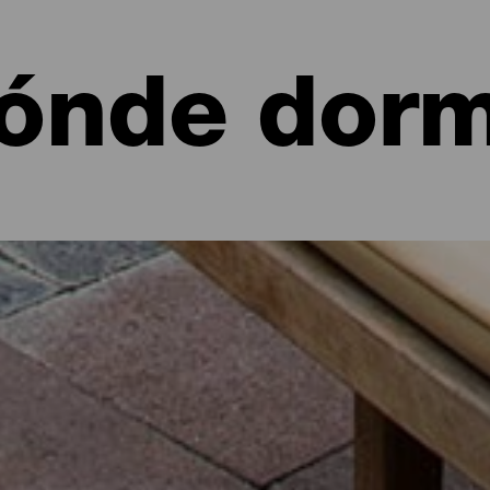
ónde dorm
 de La Palma: hoteles, apartamentos...
 un apartamento junto al mar o en un pintoresco hotel rodeado de 
 sus poco más de 700 kilómetros cuadrados de alternativas para to
ía de ruta por la isla o desconectar unos días de la rutina con esta