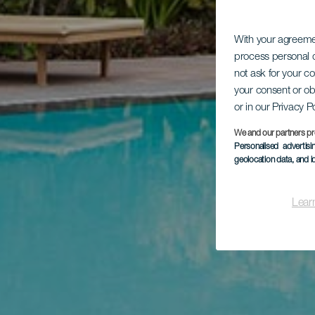
With your agreem
process personal d
not ask for your c
your consent or ob
or in our Privacy P
We and our partners pr
Personalised advertis
geolocation data, and i
Lear