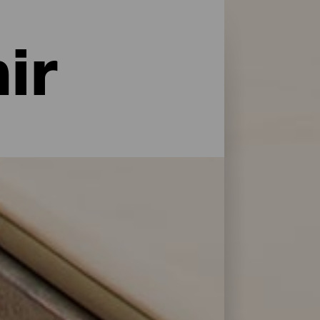
ir
naturaleza y con todo tipo de servicios y
do tipo de viajeros. Encuentra la opción
 selección de los mejores establecimientos