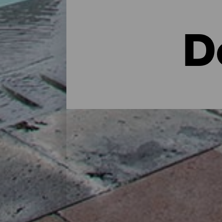
D
Dónde alojarse en la isla
En una casa rural en plena naturaleza, en
cuidados: La Palma dispone a lo largo de
perfecta para recargar las pilas tras un d