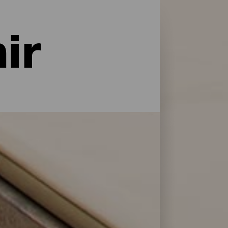
ir
naturaleza y con todo tipo de servicios y
do tipo de viajeros. Encuentra la opción
 selección de los mejores establecimientos