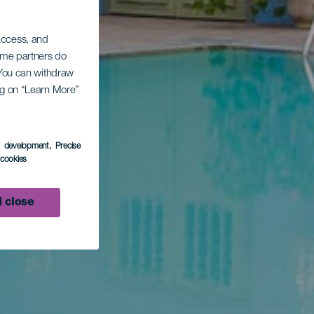
 access, and
Some partners do
. You can withdraw
ing on “Learn More”
s development
, Precise
l cookies
 close