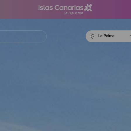
Menú
La Palma
navigation
La
Palma