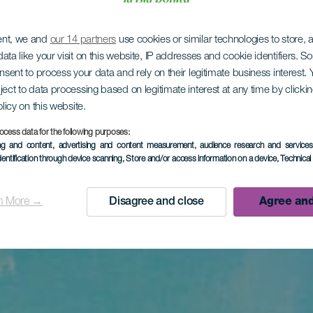
ent, we and
our 14 partners
use cookies or similar technologies to store,
ata like your visit on this website, IP addresses and cookie identifiers. 
onsent to process your data and rely on their legitimate business interest
ject to data processing based on legitimate interest at any time by click
olicy on this website.
ocess data for the following purposes:
ing and content, advertising and content measurement, audience research and service
dentification through device scanning
, Store and/or access information on a device
, Technica
n More →
Disagree and close
Agree and