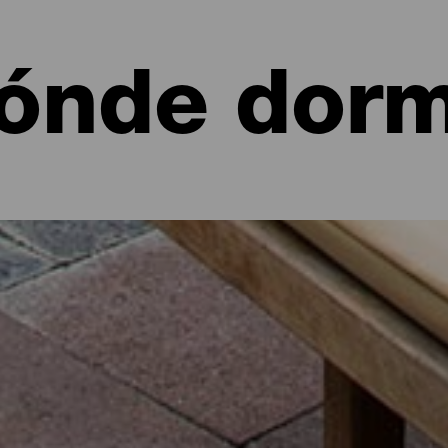
ónde dorm
 de La Palma: hoteles, apartamentos...
 un apartamento junto al mar o en un pintoresco hotel rodeado de 
 sus poco más de 700 kilómetros cuadrados de alternativas para to
ía de ruta por la isla o desconectar unos días de la rutina con esta