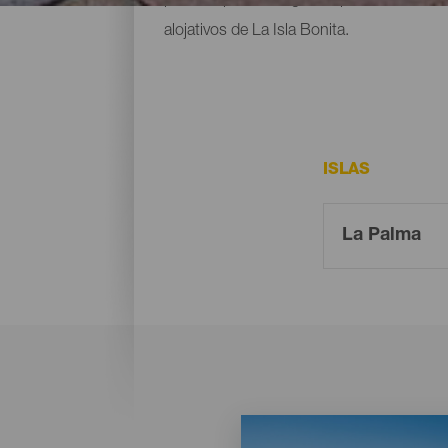
alojativos de La Isla Bonita.
ISLAS
Imagen
Imagen
Listado