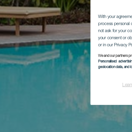
With your agreem
process personal d
not ask for your c
your consent or ob
or in our Privacy P
We and our partners pr
Personalised advertis
geolocation data, and i
Lear