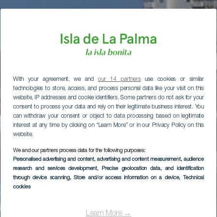
With your agreement, we and
our 14 partners
use cookies or similar
technologies to store, access, and process personal data like your visit on this
website, IP addresses and cookie identifiers. Some partners do not ask for your
consent to process your data and rely on their legitimate business interest. You
can withdraw your consent or object to data processing based on legitimate
interest at any time by clicking on “Learn More” or in our Privacy Policy on this
website.
We and our partners process data for the following purposes:
Personalised advertising and content, advertising and content measurement, audience
research and services development
, Precise geolocation data, and identification
through device scanning
, Store and/or access information on a device
, Technical
cookies
Learn More →