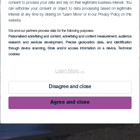
consent to process your data and rely on their legitimate business interest. You
can withdraw your consent or object to data processing based on legitimate
interest at any time by clicking on “Learn More” or in our Privacy Policy on this
website.
We and our partners process data for the following purposes:
Personalised advertising and content, advertising and content measurement, audience
research and services development
, Precise geolocation data, and identification
through device scanning
, Store and/or access information on a device
, Technical
cookies
Learn More →
Disagree and close
Agree and close