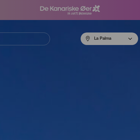
Menú
La Palma
navigation
La
Palma