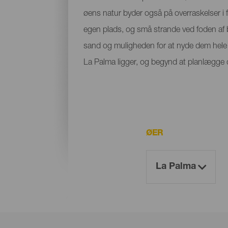
øens natur byder også på overraskelser i f
egen plads, og små strande ved foden af bje
sand og muligheden for at nyde dem hele å
La Palma ligger, og begynd at planlægge di
ØER