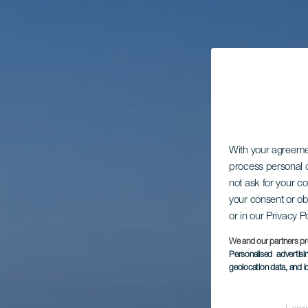
With your agreem
process personal d
not ask for your c
your consent or ob
or in our Privacy P
We and our partners pr
Personalised advertis
geolocation data, and i