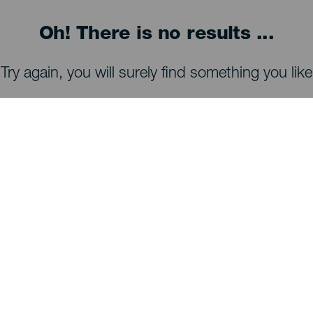
Oh! There is no results ...
Try again, you will surely find something you like
TING, MAN BØR SE OG FORETAGE SIG
Observatorier på La Palma
Stier på La Palma
Strande på La Palma