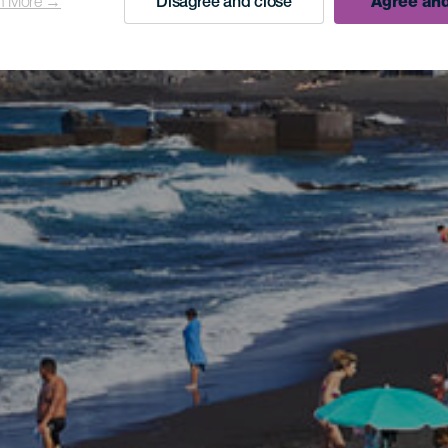
n More →
Disagree and close
Agree and