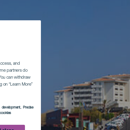
 access, and
Some partners do
. You can withdraw
ing on “Learn More”
s development
, Precise
l cookies