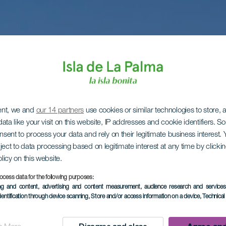
ent, we and
our 14 partners
use cookies or similar technologies to store,
ata like your visit on this website, IP addresses and cookie identifiers. 
onsent to process your data and rely on their legitimate business interest
ject to data processing based on legitimate interest at any time by click
olicy on this website.
ocess data for the following purposes:
ing and content, advertising and content measurement, audience research and service
dentification through device scanning
, Store and/or access information on a device
, Technica