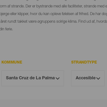
orm af strande. Der er bystrande med alle faciliteter, strande med
rge eller klipper, hvor du kan opleve følelsen af frihed. De har dog
ret rundt takket være øgruppens solrige klima. Find ud af, hvorda
n ferie.
KOMMUNE
STRANDTYPE