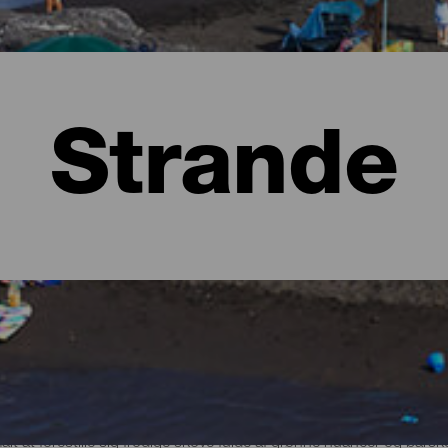
Strande
lma
t at forestille sig frodige skove fulde af grønne nuancer og bars