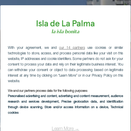
With your agreement, we and
our 14 partners
use cookies or similar
technologies to store, access, and process personal data like your visit on this
website, IP addresses and cookie identifiers. Some partners do not ask for your
consent to process your data and rely on their legitimate business interest. You
can withdraw your consent or object to data processing based on legitimate
interest at any time by clicking on “Learn More” or in our Privacy Policy on this
website.
We and our partners process data for the following purposes:
Personalised advertising and content, advertising and content measurement, audience
research and services development
, Precise geolocation data, and identification
through device scanning
, Store and/or access information on a device
, Technical
cookies
Learn More →