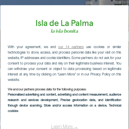
With your agreement, we and
our 14 partners
use cookies or similar
technologies to store, access, and process personal data like your visit on this
website, IP addresses and cookie identifiers. Some partners do not ask for your
consent to process your data and rely on their legitimate business interest. You
can withdraw your consent or object to data processing based on legitimate
interest at any time by clicking on “Learn More” or in our Privacy Policy on this
website.
We and our partners process data for the following purposes:
Personalised advertising and content, advertising and content measurement, audience
research and services development
, Precise geolocation data, and identification
through device scanning
, Store and/or access information on a device
, Technical
cookies
Learn More →