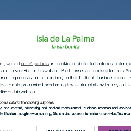
ent, we and
our 14 partners
use cookies or similar technologies to store,
ata like your visit on this website, IP addresses and cookie identifiers. 
onsent to process your data and rely on their legitimate business interest
ject to data processing based on legitimate interest at any time by click
olicy on this website.
ocess data for the following purposes:
ing and content, advertising and content measurement, audience research and service
dentification through device scanning
, Store and/or access information on a device
, Technica