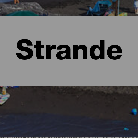
Strande
lma
t at forestille sig frodige skove fulde af grønne nuancer og bars