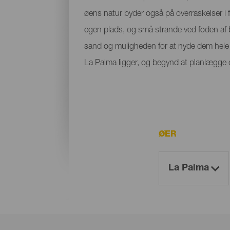
øens natur byder også på overraskelser i f
egen plads, og små strande ved foden af bje
sand og muligheden for at nyde dem hele å
La Palma ligger, og begynd at planlægge di
ØER