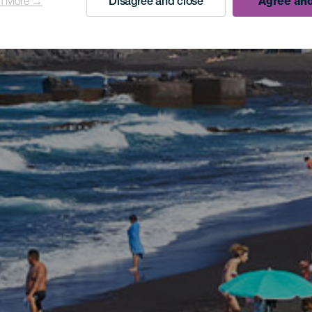
n More →
Disagree and close
Agree and