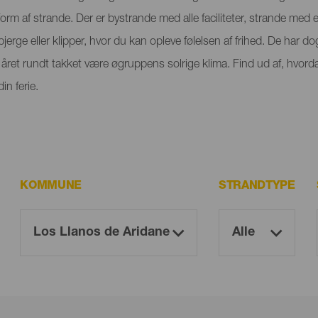
orm af strande. Der er bystrande med alle faciliteter, strande med
rge eller klipper, hvor du kan opleve følelsen af frihed. De har dog
ret rundt takket være øgruppens solrige klima. Find ud af, hvorda
n ferie.
KOMMUNE
STRANDTYPE