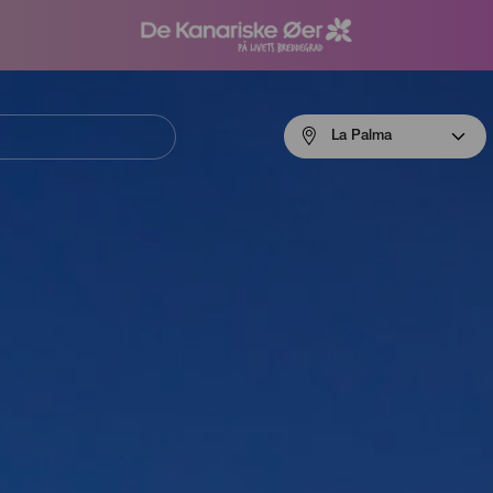
Menú
La Palma
navigation
La
Palma