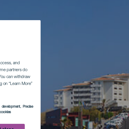
 access, and
Some partners do
. You can withdraw
ing on “Learn More”
s development
, Precise
l cookies