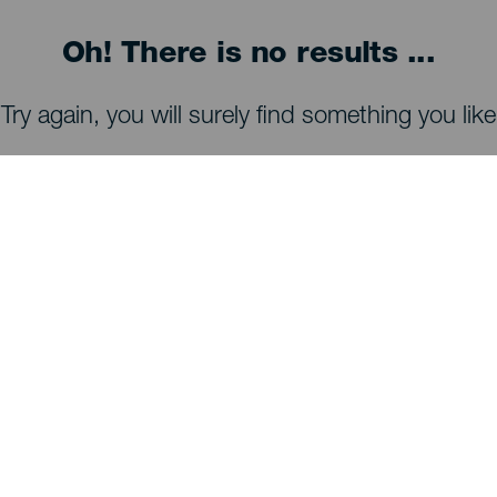
Oh! There is no results ...
Try again, you will surely find something you like
TING, MAN BØR SE OG FORETAGE SIG
Observatorier på La Palma
Stier på La Palma
Strande på La Palma