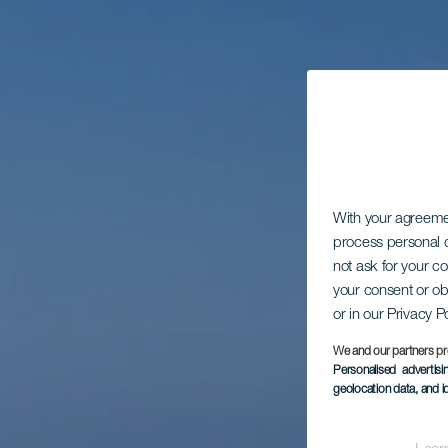
With your agreem
process personal d
not ask for your c
your consent or ob
or in our Privacy P
We and our partners pr
Personalised advertis
geolocation data, and i