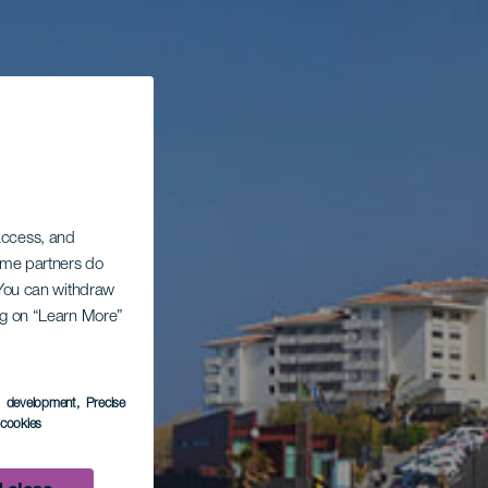
 access, and
Some partners do
. You can withdraw
ing on “Learn More”
s development
, Precise
l cookies