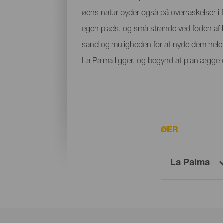
øens natur byder også på overraskelser i f
egen plads, og små strande ved foden af bje
sand og muligheden for at nyde dem hele å
La Palma ligger, og begynd at planlægge di
ØER