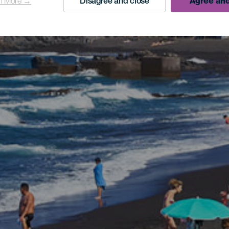
n More →
Disagree and close
Agree and