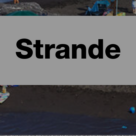
Strande
lma
t at forestille sig frodige skove fulde af grønne nuancer og bars