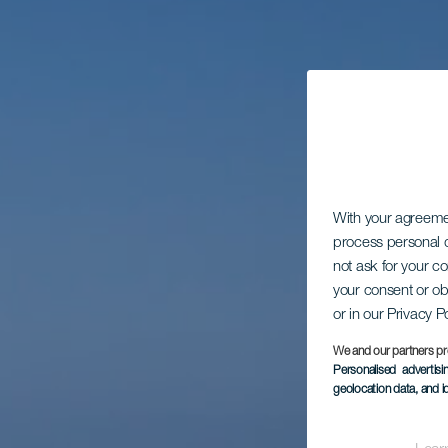
With your agreem
process personal d
not ask for your c
your consent or ob
or in our Privacy P
We and our partners pr
Personalised advertis
geolocation data, and i