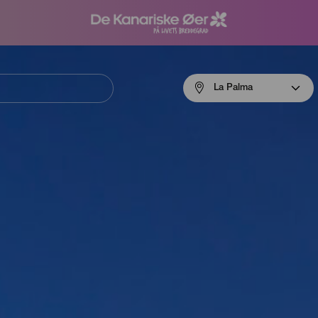
Menú
La Palma
navigation
La
Palma