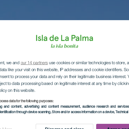
ent, we and
our 14 partners
use cookies or similar technologies to store,
ata like your visit on this website, IP addresses and cookie identifiers. 
onsent to process your data and rely on their legitimate business interest
ject to data processing based on legitimate interest at any time by click
olicy on this website.
ocess data for the following purposes:
ing and content, advertising and content measurement, audience research and service
dentification through device scanning
, Store and/or access information on a device
, Technica