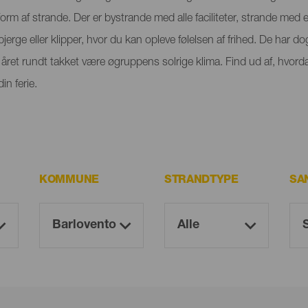
orm af strande. Der er bystrande med alle faciliteter, strande med
rge eller klipper, hvor du kan opleve følelsen af frihed. De har dog
ret rundt takket være øgruppens solrige klima. Find ud af, hvorda
n ferie.
KOMMUNE
STRANDTYPE
SA