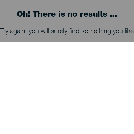
Oh! There is no results ...
Try again, you will surely find something you like
TING, MAN BØR SE OG FORETAGE SIG
Observatorier på La Palma
Stier på La Palma
Strande på La Palma