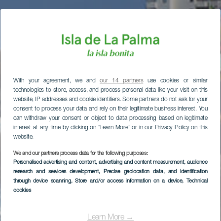
With your agreement, we and
our 14 partners
use cookies or similar
technologies to store, access, and process personal data like your visit on this
website, IP addresses and cookie identifiers. Some partners do not ask for your
consent to process your data and rely on their legitimate business interest. You
can withdraw your consent or object to data processing based on legitimate
interest at any time by clicking on “Learn More” or in our Privacy Policy on this
website.
We and our partners process data for the following purposes:
Personalised advertising and content, advertising and content measurement, audience
research and services development
, Precise geolocation data, and identification
through device scanning
, Store and/or access information on a device
, Technical
cookies
Learn More →