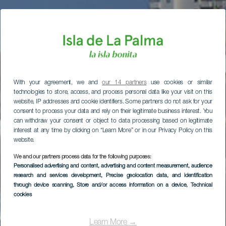
With your agreement, we and
our 14 partners
use cookies or similar
technologies to store, access, and process personal data like your visit on this
website, IP addresses and cookie identifiers. Some partners do not ask for your
consent to process your data and rely on their legitimate business interest. You
can withdraw your consent or object to data processing based on legitimate
interest at any time by clicking on “Learn More” or in our Privacy Policy on this
website.
We and our partners process data for the following purposes:
Personalised advertising and content, advertising and content measurement, audience
research and services development
, Precise geolocation data, and identification
through device scanning
, Store and/or access information on a device
, Technical
cookies
Learn More →