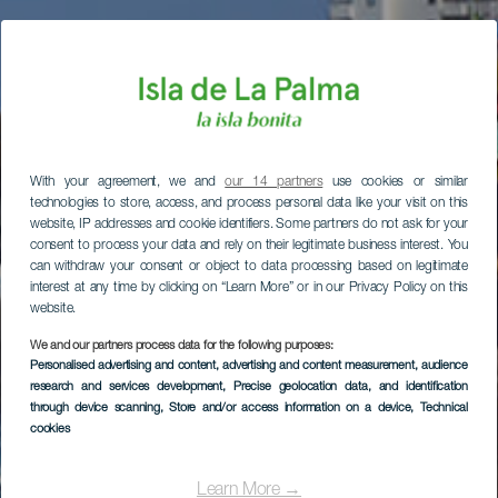
With your agreement, we and
our 14 partners
use cookies or similar
technologies to store, access, and process personal data like your visit on this
website, IP addresses and cookie identifiers. Some partners do not ask for your
consent to process your data and rely on their legitimate business interest. You
can withdraw your consent or object to data processing based on legitimate
interest at any time by clicking on “Learn More” or in our Privacy Policy on this
website.
We and our partners process data for the following purposes:
Personalised advertising and content, advertising and content measurement, audience
research and services development
, Precise geolocation data, and identification
through device scanning
, Store and/or access information on a device
, Technical
cookies
Learn More →