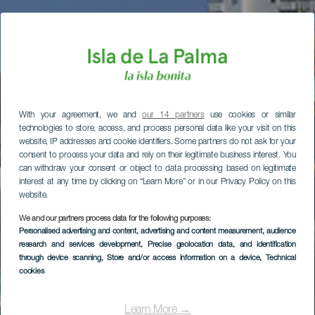
With your agreement, we and
our 14 partners
use cookies or similar
technologies to store, access, and process personal data like your visit on this
website, IP addresses and cookie identifiers. Some partners do not ask for your
consent to process your data and rely on their legitimate business interest. You
can withdraw your consent or object to data processing based on legitimate
interest at any time by clicking on “Learn More” or in our Privacy Policy on this
website.
We and our partners process data for the following purposes:
Personalised advertising and content, advertising and content measurement, audience
research and services development
, Precise geolocation data, and identification
through device scanning
, Store and/or access information on a device
, Technical
cookies
Learn More →