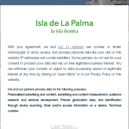
With your agreement, we and
our 14 partners
use cookies or similar
technologies to store, access, and process personal data like your visit on this
website, IP addresses and cookie identifiers. Some partners do not ask for your
consent to process your data and rely on their legitimate business interest. You
can withdraw your consent or object to data processing based on legitimate
interest at any time by clicking on “Learn More” or in our Privacy Policy on this
website.
We and our partners process data for the following purposes:
Personalised advertising and content, advertising and content measurement, audience
research and services development
, Precise geolocation data, and identification
through device scanning
, Store and/or access information on a device
, Technical
cookies
Learn More →