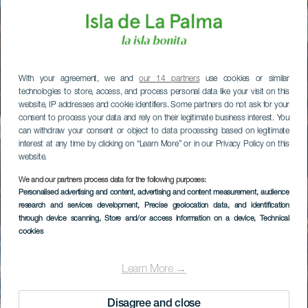
With your agreement, we and
our 14 partners
use cookies or similar
technologies to store, access, and process personal data like your visit on this
website, IP addresses and cookie identifiers. Some partners do not ask for your
consent to process your data and rely on their legitimate business interest. You
can withdraw your consent or object to data processing based on legitimate
interest at any time by clicking on “Learn More” or in our Privacy Policy on this
website.
We and our partners process data for the following purposes:
Personalised advertising and content, advertising and content measurement, audience
research and services development
, Precise geolocation data, and identification
through device scanning
, Store and/or access information on a device
, Technical
cookies
Learn More →
Disagree and close