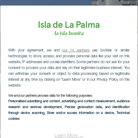
With your agreement, we and
our 14 partners
use cookies or similar
technologies to store, access, and process personal data like your visit on this
website, IP addresses and cookie identifiers. Some partners do not ask for your
consent to process your data and rely on their legitimate business interest. You
can withdraw your consent or object to data processing based on legitimate
interest at any time by clicking on “Learn More” or in our Privacy Policy on this
website.
We and our partners process data for the following purposes:
Personalised advertising and content, advertising and content measurement, audience
research and services development
, Precise geolocation data, and identification
through device scanning
, Store and/or access information on a device
, Technical
cookies
Learn More →