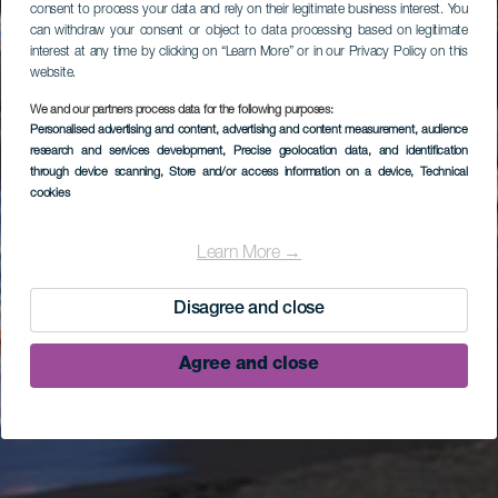
consent to process your data and rely on their legitimate business interest. You
can withdraw your consent or object to data processing based on legitimate
interest at any time by clicking on “Learn More” or in our Privacy Policy on this
website.
We and our partners process data for the following purposes:
Personalised advertising and content, advertising and content measurement, audience
research and services development
, Precise geolocation data, and identification
through device scanning
, Store and/or access information on a device
, Technical
cookies
Learn More →
Disagree and close
Agree and close