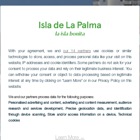
With your agreement, we and
our 14 partners
use cookies or similar
technologies to store, access, and process personal data like your visit on this
website, IP addresses and cookie identifiers. Some partners do not ask for your
consent to process your data and rely on their legitimate business interest. You
can withdraw your consent or object to data processing based on legitimate
interest at any time by clicking on “Learn More” or in our Privacy Policy on this
website.
We and our partners process data for the following purposes:
Personalised advertising and content, advertising and content measurement, audience
research and services development
, Precise geolocation data, and identification
through device scanning
, Store and/or access information on a device
, Technical
cookies
Learn More →