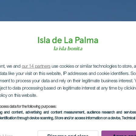
ent, we and
our 14 partners
use cookies or similar technologies to store,
ata like your visit on this website, IP addresses and cookie identifiers. 
onsent to process your data and rely on their legitimate business interest
ject to data processing based on legitimate interest at any time by click
olicy on this website.
ocess data for the following purposes:
ing and content, advertising and content measurement, audience research and service
dentification through device scanning
, Store and/or access information on a device
, Technica