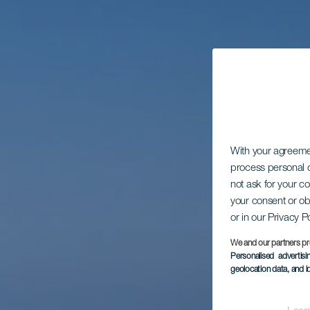
With your agreem
process personal d
not ask for your c
your consent or ob
or in our Privacy P
We and our partners pr
Personalised advertis
geolocation data, and i