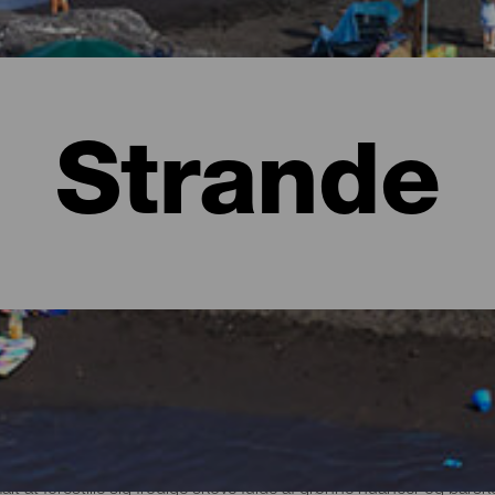
Strande
lma
t at forestille sig frodige skove fulde af grønne nuancer og bars