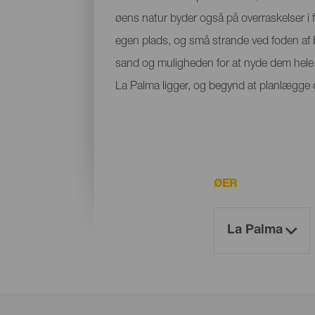
øens natur byder også på overraskelser i f
egen plads, og små strande ved foden af bje
sand og muligheden for at nyde dem hele å
La Palma ligger, og begynd at planlægge di
ØER