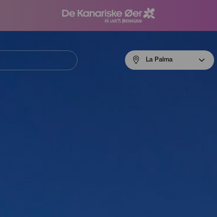
Menú
La Palma
navigation
La
Palma