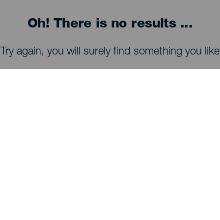
Oh! There is no results ...
Try again, you will surely find something you like
TING, MAN BØR SE OG FORETAGE SIG
Observatorier på La Palma
Stier på La Palma
Strande på La Palma