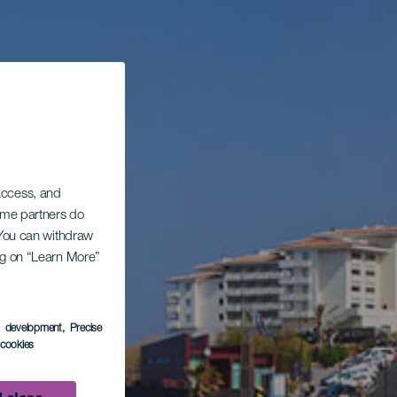
 access, and
Some partners do
. You can withdraw
ing on “Learn More”
s development
, Precise
l cookies