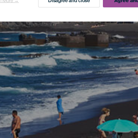
n More →
Disagree and close
Agree and