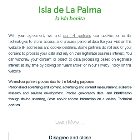
With your agreement, we and
our 14 partners
use cookies or similar
technologies to store, access, and process personal data like your visit on this
website, IP addresses and cookie identifiers. Some partners do not ask for your
consent to process your data and rely on their legitimate business interest. You
can withdraw your consent or object to data processing based on legitimate
interest at any time by clicking on “Learn More” or in our Privacy Policy on this
website.
We and our partners process data for the following purposes:
Personalised advertising and content, advertising and content measurement, audience
research and services development
, Precise geolocation data, and identification
through device scanning
, Store and/or access information on a device
, Technical
cookies
Learn More →
Disagree and close