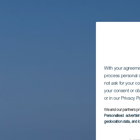
With your agreem
process personal d
not ask for your c
your consent or ob
or in our Privacy P
We and our partners pr
Personalised advertis
geolocation data, and i