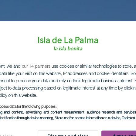
ent, we and
our 14 partners
use cookies or similar technologies to store,
ata like your visit on this website, IP addresses and cookie identifiers. 
onsent to process your data and rely on their legitimate business interest
ject to data processing based on legitimate interest at any time by click
olicy on this website.
ocess data for the following purposes:
ing and content, advertising and content measurement, audience research and service
dentification through device scanning
, Store and/or access information on a device
, Technica