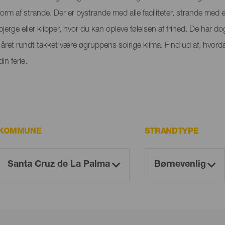
orm af strande. Der er bystrande med alle faciliteter, strande med
rge eller klipper, hvor du kan opleve følelsen af frihed. De har dog
ret rundt takket være øgruppens solrige klima. Find ud af, hvorda
n ferie.
KOMMUNE
STRANDTYPE