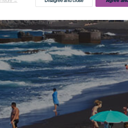
n More →
Disagree and close
Agree and