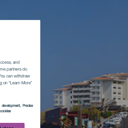
 access, and
Some partners do
. You can withdraw
ing on “Learn More”
s development
, Precise
l cookies