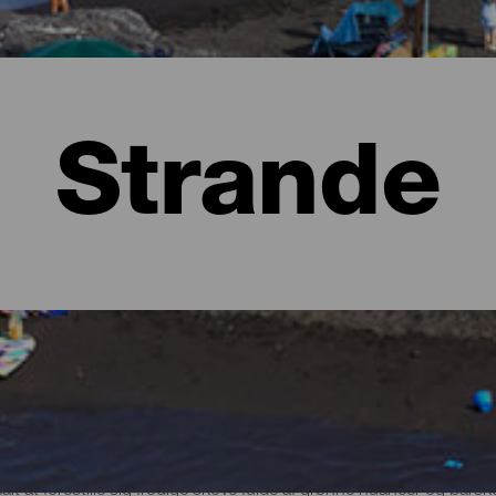
Strande
lma
t at forestille sig frodige skove fulde af grønne nuancer og bars