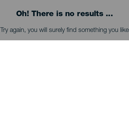
Oh! There is no results ...
Try again, you will surely find something you like
TING, MAN BØR SE OG FORETAGE SIG
Observatorier på La Palma
Stier på La Palma
Strande på La Palma