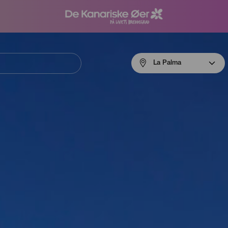
Menú
La Palma
navigation
La
Palma