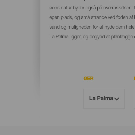
øens natur byder også på overraskelser i f
egen plads, og små strande ved foden af bje
sand og muligheden for at nyde dem hele å
La Palma ligger, og begynd at planlægge di
ØER