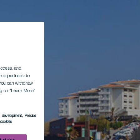
 access, and
Some partners do
. You can withdraw
ing on “Learn More”
s development
, Precise
l cookies