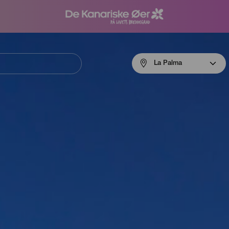
Menú
La Palma
navigation
La
Palma