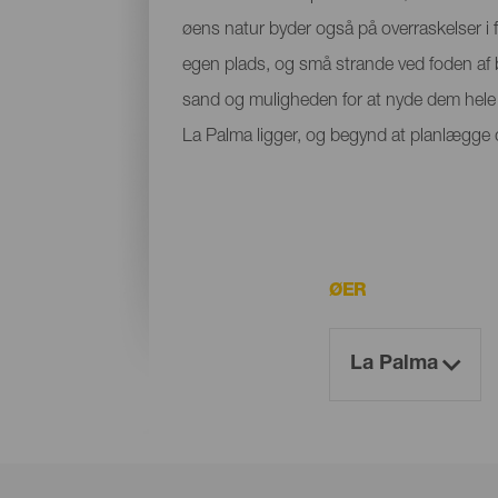
øens natur byder også på overraskelser i f
egen plads, og små strande ved foden af bje
sand og muligheden for at nyde dem hele å
La Palma ligger, og begynd at planlægge di
ØER