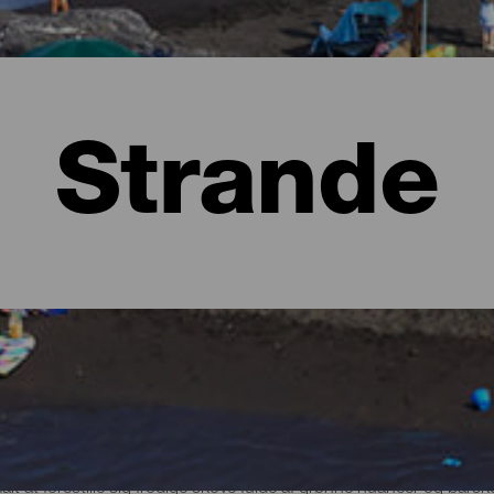
Strande
lma
t at forestille sig frodige skove fulde af grønne nuancer og bars