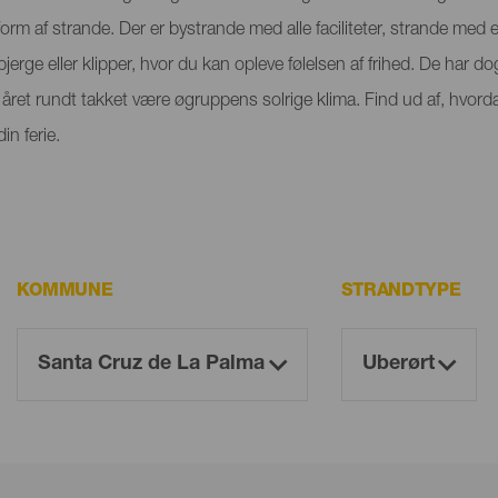
orm af strande. Der er bystrande med alle faciliteter, strande med
rge eller klipper, hvor du kan opleve følelsen af frihed. De har dog
ret rundt takket være øgruppens solrige klima. Find ud af, hvorda
n ferie.
KOMMUNE
STRANDTYPE