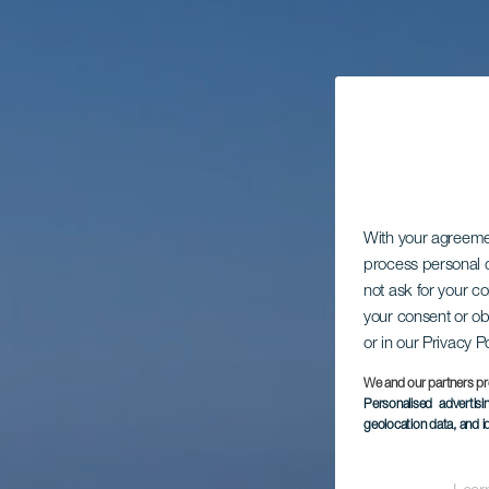
With your agreem
process personal d
not ask for your c
your consent or ob
or in our Privacy P
We and our partners pr
Personalised advertis
geolocation data, and i