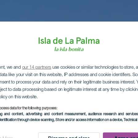
ent, we and
our 14 partners
use cookies or similar technologies to store,
ata like your visit on this website, IP addresses and cookie identifiers. 
onsent to process your data and rely on their legitimate business interest
ject to data processing based on legitimate interest at any time by click
olicy on this website.
ocess data for the following purposes:
ing and content, advertising and content measurement, audience research and service
dentification through device scanning
, Store and/or access information on a device
, Technica