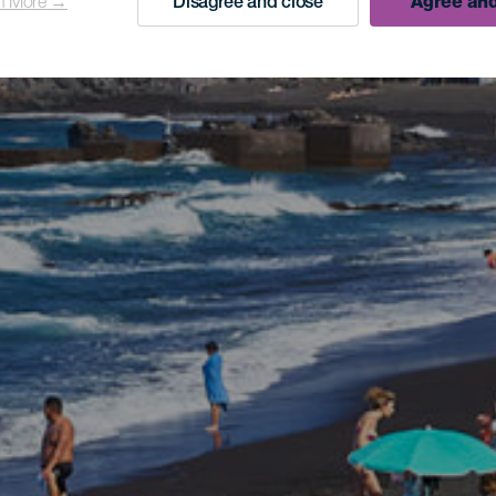
n More →
Disagree and close
Agree and