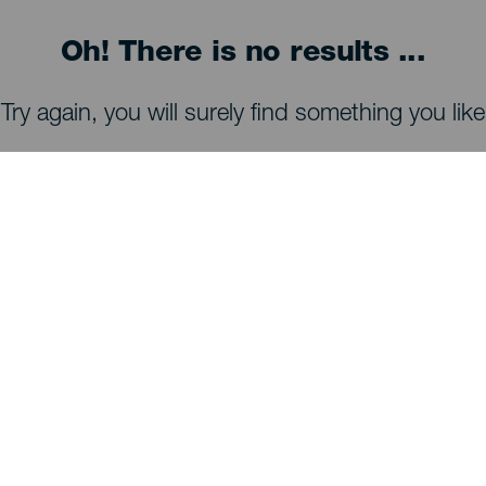
Oh! There is no results ...
Try again, you will surely find something you like
TING, MAN BØR SE OG FORETAGE SIG
Observatorier på La Palma
Stier på La Palma
Strande på La Palma