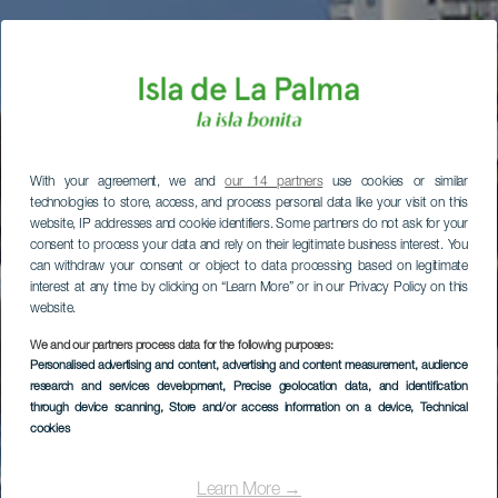
With your agreement, we and
our 14 partners
use cookies or similar
technologies to store, access, and process personal data like your visit on this
website, IP addresses and cookie identifiers. Some partners do not ask for your
consent to process your data and rely on their legitimate business interest. You
can withdraw your consent or object to data processing based on legitimate
interest at any time by clicking on “Learn More” or in our Privacy Policy on this
website.
We and our partners process data for the following purposes:
Personalised advertising and content, advertising and content measurement, audience
research and services development
, Precise geolocation data, and identification
through device scanning
, Store and/or access information on a device
, Technical
cookies
Learn More →