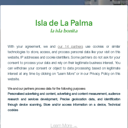
With your agreement, we and
our 14 partners
use cookies or similar
technologies to store, access, and process personal data like your visit on this
website, IP addresses and cookie identifiers. Some partners do not ask for your
consent to process your data and rely on their legitimate business interest. You
can withdraw your consent or object to data processing based on legitimate
interest at any time by clicking on “Learn More” or in our Privacy Policy on this
website.
We and our partners process data for the following purposes:
Personalised advertising and content, advertising and content measurement, audience
research and services development
, Precise geolocation data, and identification
through device scanning
, Store and/or access information on a device
, Technical
cookies
Learn More →