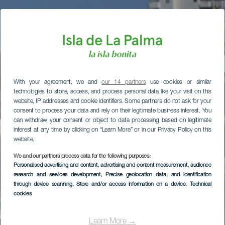
With your agreement, we and
our 14 partners
use cookies or similar
technologies to store, access, and process personal data like your visit on this
website, IP addresses and cookie identifiers. Some partners do not ask for your
consent to process your data and rely on their legitimate business interest. You
can withdraw your consent or object to data processing based on legitimate
interest at any time by clicking on “Learn More” or in our Privacy Policy on this
website.
We and our partners process data for the following purposes:
Personalised advertising and content, advertising and content measurement, audience
research and services development
, Precise geolocation data, and identification
through device scanning
, Store and/or access information on a device
, Technical
cookies
Learn More →