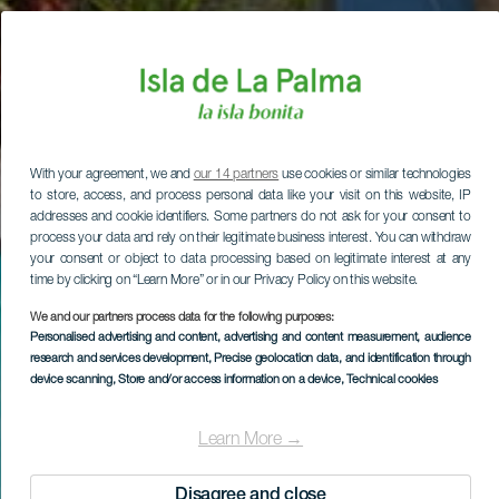
With your agreement, we and
our 14 partners
use cookies or similar technologies
to store, access, and process personal data like your visit on this website, IP
addresses and cookie identifiers. Some partners do not ask for your consent to
process your data and rely on their legitimate business interest. You can withdraw
your consent or object to data processing based on legitimate interest at any
time by clicking on “Learn More” or in our Privacy Policy on this website.
We and our partners process data for the following purposes:
Personalised advertising and content, advertising and content measurement, audience
research and services development
, Precise geolocation data, and identification through
device scanning
, Store and/or access information on a device
, Technical cookies
Learn More →
Disagree and close