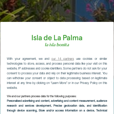
With your agreement, we and
our 14 partners
use cookies or similar
technologies to store, access, and process personal data like your visit on this
website, IP addresses and cookie identifiers. Some partners do not ask for your
consent to process your data and rely on their legitimate business interest. You
can withdraw your consent or object to data processing based on legitimate
interest at any time by clicking on “Learn More” or in our Privacy Policy on this
website.
We and our partners process data for the following purposes:
Personalised advertising and content, advertising and content measurement, audience
research and services development
, Precise geolocation data, and identification
through device scanning
, Store and/or access information on a device
, Technical