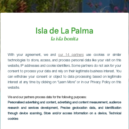
With your agreement, we and
our 14 partners
use cookies or similar
technologies to store, access, and process personal data like your visit on this
website, IP addresses and cookie identifiers. Some partners do not ask for your
consent to process your data and rely on their legitimate business interest. You
can withdraw your consent or object to data processing based on legitimate
interest at any time by clicking on “Learn More” or in our Privacy Policy on this
website.
We and our partners process data for the following purposes:
Personalised advertising and content, advertising and content measurement, audience
research and services development
, Precise geolocation data, and identification
through device scanning
, Store and/or access information on a device
, Technical
cookies