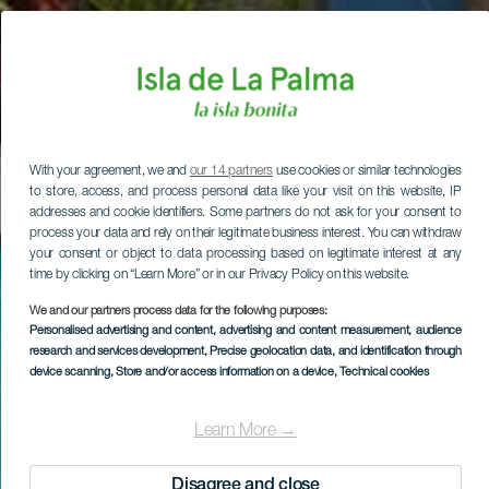
With your agreement, we and
our 14 partners
use cookies or similar technologies
to store, access, and process personal data like your visit on this website, IP
addresses and cookie identifiers. Some partners do not ask for your consent to
process your data and rely on their legitimate business interest. You can withdraw
your consent or object to data processing based on legitimate interest at any
time by clicking on “Learn More” or in our Privacy Policy on this website.
We and our partners process data for the following purposes:
Personalised advertising and content, advertising and content measurement, audience
research and services development
, Precise geolocation data, and identification through
device scanning
, Store and/or access information on a device
, Technical cookies
Learn More →
Disagree and close