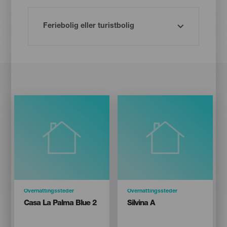
Categoría
Overnattingssteder
Categoría
Overnattingssteder
Titular
Titular
Casa La Palma Blue 2
Silvina A