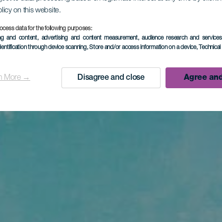
olicy on this website.
ocess data for the following purposes:
ing and content, advertising and content measurement, audience research and service
dentification through device scanning
, Store and/or access information on a device
, Technica
n More →
Disagree and close
Agree and