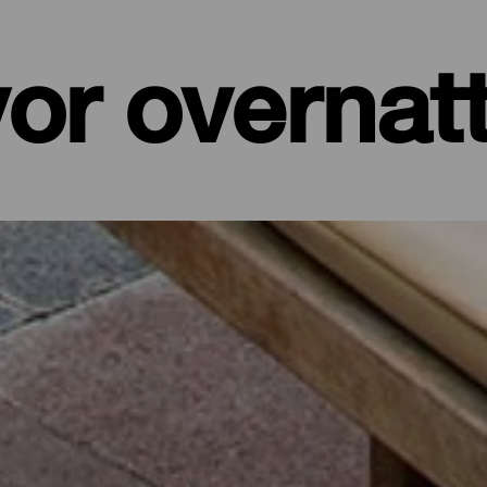
or overnat
er, leiligheter...
et ved sjøen eller et pittoresk hotell omgitt av natur og med alle t
de på sine drøyt 700 kvadratkilometer. I dette utvalget av de beste
 batteriene etter en dag på øya eller for å koble av fra hverdagen i f