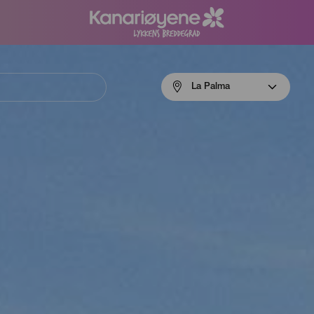
Menú
La Palma
navigation
La
Palma