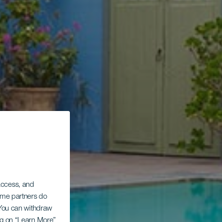
 access, and
Some partners do
. You can withdraw
ing on “Learn More”