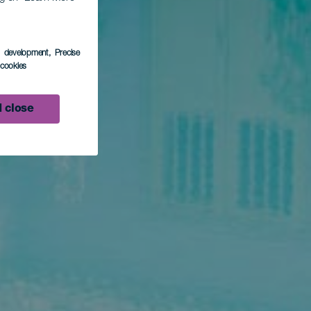
s development
, Precise
l cookies
 close