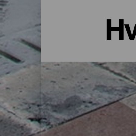
Hv
Overnatting i La Palma: Hotell
Et hus på landet midt i naturen, en leiligh
godt utvalg bosteder for alle typer reisen
finner du det perfekte stedet for deg å lade