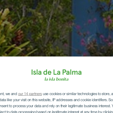
ent, we and
our 14 partners
use cookies or similar technologies to store,
ata like your visit on this website, IP addresses and cookie identifiers. 
onsent to process your data and rely on their legitimate business interest
ject to data processing based on legitimate interest at any time by click