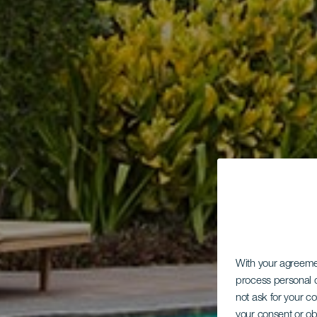
With your agreem
process personal d
not ask for your c
your consent or ob