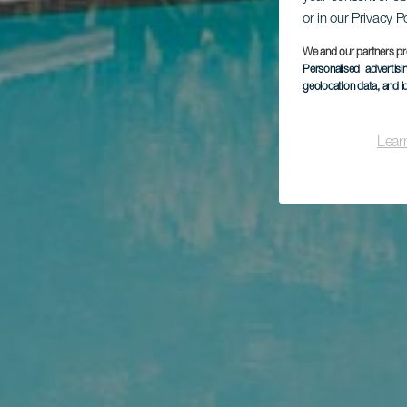
or in our Privacy P
We and our partners pr
Personalised advertis
geolocation data, and i
Lear