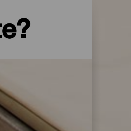
te?
yper service og omsorg: La Palma har et
 overnattingsstedene på La Isla Bonita
lere dager.