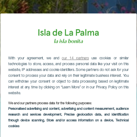
With your agreement, we and
our 14 partners
use cookies or similar
technologies to store, access, and process personal data like your visit on this
website, IP addresses and cookie identifiers. Some partners do not ask for your
consent to process your data and rely on their legitimate business interest. You
can withdraw your consent or object to data processing based on legitimate
interest at any time by clicking on “Learn More” or in our Privacy Policy on this
website.
We and our partners process data for the following purposes:
Personalised advertising and content, advertising and content measurement, audience
research and services development
, Precise geolocation data, and identification
through device scanning
, Store and/or access information on a device
, Technical
cookies