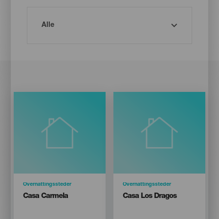
Categoría
Overnattingssteder
Categoría
Overnattingssteder
Titular
Titular
Casa Carmela
Casa Los Dragos