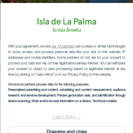
With your agreement, we and
our 14 partners
use cookies or similar technologies
to store, access, and process personal data like your visit on this website, IP
addresses and cookie identifiers. Some partners do not ask for your consent to
process your data and rely on their legitimate business interest. You can withdraw
your consent or object to data processing based on legitimate interest at any
time by clicking on “Learn More” or in our Privacy Policy on this website.
We and our partners process data for the following purposes:
Personalised advertising and content, advertising and content measurement, audience
research and services development
, Precise geolocation data, and identification through
device scanning
, Store and/or access information on a device
, Technical cookies
Learn More →
Disagree and close